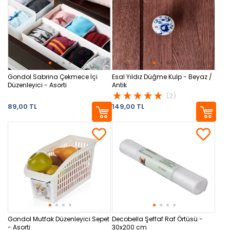
Gondol Sabrina Çekmece İçi
Esal Yıldız Düğme Kulp - Beyaz /
Düzenleyici - Asorti
Antik
(2)
89,00 TL
149,00 TL
Gondol Mutfak Düzenleyici Sepet
Decobella Şeffaf Raf Örtüsü -
- Asorti
30x200 cm