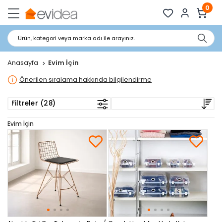
0
Ürün, kategori veya marka adı ile arayınız.
Anasayfa
Evim İçin
Önerilen sıralama hakkında bilgilendirme
Filtreler (28)
Evim İçin