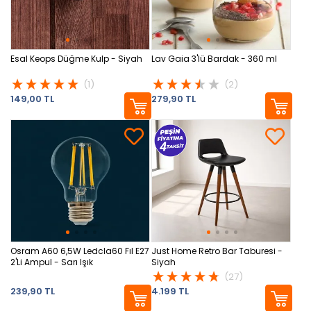
Esal Keops Düğme Kulp - Siyah
Lav Gaia 3'lü Bardak - 360 ml
(1)
(2)
149,00 TL
279,90 TL
Osram A60 6,5W Ledcla60 Fıl E27
Just Home Retro Bar Taburesi -
2'Li Ampul - Sarı Işık
Siyah
(27)
239,90 TL
4.199 TL