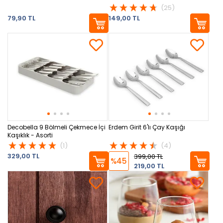
(25)
79,90 TL
149,00 TL
Decobella 9 Bölmeli Çekmece İçi
Erdem Girit 6'lı Çay Kaşığı
Kaşıklık - Asorti
(1)
(4)
329,00 TL
399,00 TL
%45
219,00 TL