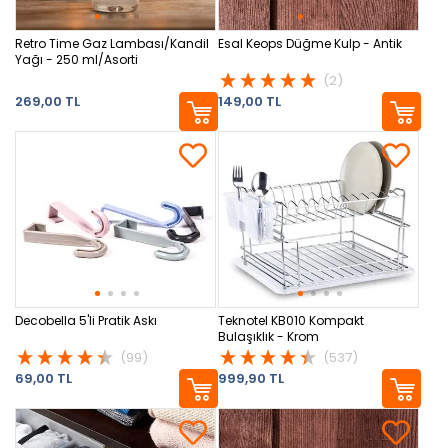
Retro Time Gaz Lambası/Kandil
Esal Keops Düğme Kulp - Antik
Yağı - 250 ml/Asorti
(2)
269,00 TL
149,00 TL
Decobella 5'li Pratik Askı
Teknotel KB010 Kompakt
Bulaşıklık - Krom
(99)
(537)
69,00 TL
999,90 TL