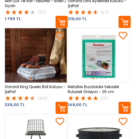
Akın Lüx Tel Bar Taburesi - Bakır /
Gondol Lord Ayakkabı Kutusu -
Siyah
Şeffaf
(37)
(67)
1.799 TL
219,00 TL
Gondol King Queen Bot Kutusu -
Metaltex Buzdolabı Sebzelik
Şeffaf
Rutubet Önleyici - 25 cm
(154)
(12)
339,00 TL
149,00 TL