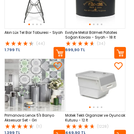
Akın Lüx Tel Bar Taburesi - Siyah
Evstyle Metal Bölmeli Patates
Soğan Kovası - Siyah - 18 lt
(44)
(34)
1.799 TL
699,90 TL
Primanova Lenox 5'li Banyo
Motek Tekli Organizer ve Oyuncak
Aksesuar Set - Gri
Kutusu - 12 lt
(11)
(1228)
1.399 TL
449,90 TL