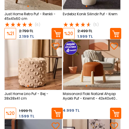
Just Home Retro Puf - Renkli -
Evdebiz Konik Silindir Puf - Krem
45x41x60 cm
(6)
(5)
2.799 TL
2.499 TL
%21
%20
2.199 TL
1.999 TL
Just Home Lirio Puf - Bej -
Maisonord Floki Natürel Ahşap
38x38x41 cm
Ayaklı Puf - Kiremit - 43x40x40
cm
4.999 TL
1.999 TL
%20
1.599 TL