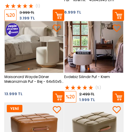
(1)
6.999 TL
3.999 TL
%20
3.199 TL
Maisonord Wayde Döner
Evdebiz Silindir Puf - Krem
Mekanizmalı Puf - Bej - 64x50x53
cm
(5)
13.999 TL
2.499 TL
%20
1.999 TL
YENİ