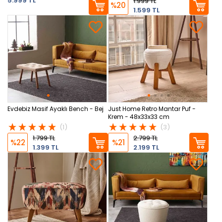
5.999 TL
1.999 TL
%20
1.599 TL
Evdebiz Masif Ayaklı Bench - Bej
Just Home Retro Mantar Puf -
Krem - 48x33x33 cm
(1)
(3)
1.799 TL
2.799 TL
%22
%21
1.399 TL
2.199 TL