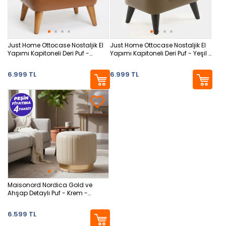
Just Home Ottocase Nostaljik El
Just Home Ottocase Nostaljik El
Yapımı Kapitoneli Deri Puf -
Yapımı Kapitoneli Deri Puf - Yeşil -
Kahverengi -35x33x43 cm
35x33x43 cm
6.999 TL
6.999 TL
Maisonord Nordica Gold ve
Ahşap Detaylı Puf - Krem -
43x40x40 cm
6.599 TL