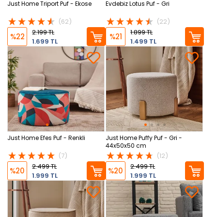
Just Home Triport Puf - Ekose
Evdebiz Lotus Puf - Gri
(62)
(22)
2.199 TL
1.899 TL
%22
%21
1.699 TL
1.499 TL
Just Home Efes Puf - Renkli
Just Home Puffy Puf - Gri -
44x50x50 cm
(7)
(12)
2.499 TL
2.499 TL
%20
%20
1.999 TL
1.999 TL