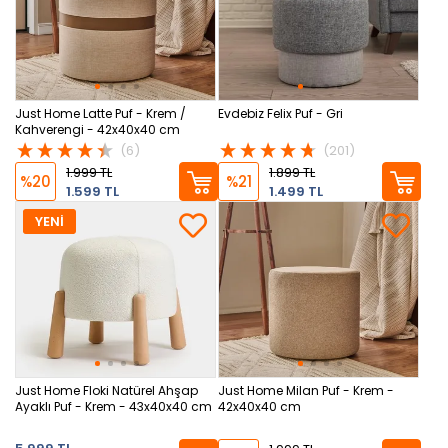
Just Home Latte Puf - Krem /
Evdebiz Felix Puf - Gri
Kahverengi - 42x40x40 cm
(6)
(201)
1.999 TL
1.899 TL
%20
%21
1.599 TL
1.499 TL
YENİ
Just Home Floki Natürel Ahşap
Just Home Milan Puf - Krem -
Ayaklı Puf - Krem - 43x40x40 cm
42x40x40 cm