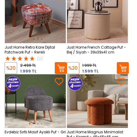
Just Home Retro Kare Dijital
Just Home French Cottage Puf -
Patchwork Puf - Renkli
Bej / Siyah - 39x39x41 cm
(2)
2.499 TL
1.999 TL
%20
%20
1.999 TL
1.599 TL
Evdebiz Sırtlı Masif Ayaklı Puf - Gri
Just Home Magnus Minimalist
Puf - Kiremit - 45x45x45 cm