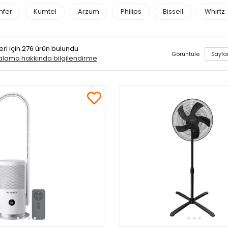
mfer
Kumtel
Arzum
Philips
Bissell
Whirtz
eri
için 276 ürün bulundu
Görüntüle
ralama hakkında bilgilendirme