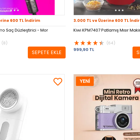
erine 600 TL İndirim
3.000 TL ve Üzerine 600 TL İndi
ro Saç Düzleştirici - Mor
Kiwi KPM7407 Patlamış Mısır Makin
(8)
(64)
999,90 TL
SEPETE EKLE
S
YENİ