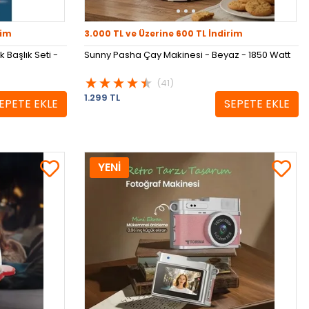
rim
3.000 TL ve Üzerine 600 TL İndirim
k Başlık Seti -
Sunny Pasha Çay Makinesi - Beyaz - 1850 Watt
(41)
1.299 TL
EPETE EKLE
SEPETE EKLE
YENİ