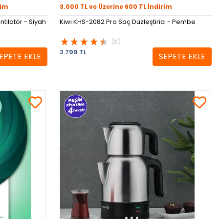
rim
3.000 TL ve Üzerine 600 TL İndirim
tilatör - Siyah
Kiwi KHS-2082 Pro Saç Düzleştirici - Pembe
(8)
2.799 TL
EPETE EKLE
SEPETE EKLE