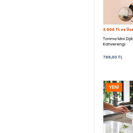
3.000 TL ve Üz
Torima Mini Diji
Kahverengi
799,00 TL
YENİ