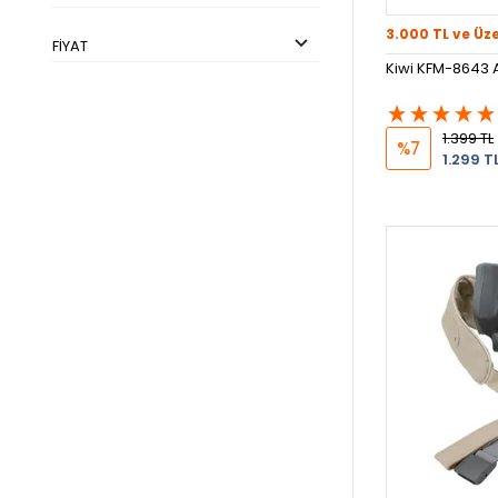
3.000 TL ve Üz
FIYAT
Kiwi KFM-8643 A
1.399 TL
%7
1.299 T