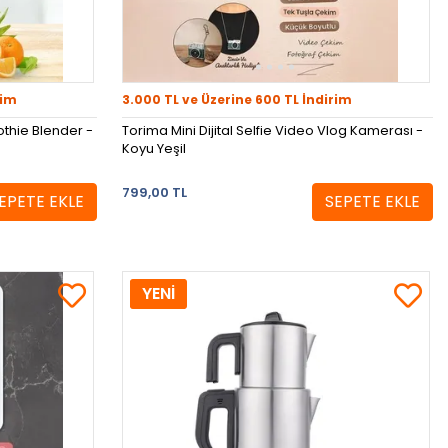
rim
3.000 TL ve Üzerine 600 TL İndirim
thie Blender -
Torima Mini Dijital Selfie Video Vlog Kamerası -
Koyu Yeşil
799,00 TL
EPETE EKLE
SEPETE EKLE
YENİ