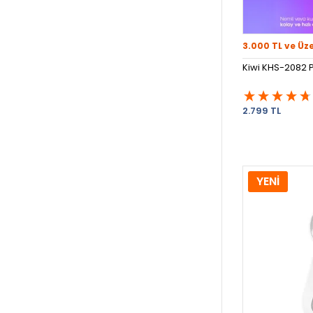
3.000 TL ve Üz
Kiwi KHS-2082 P
2.799 TL
YENİ