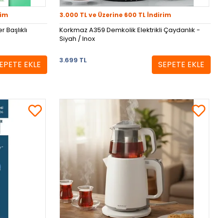
rim
3.000 TL ve Üzerine 600 TL İndirim
 Başlıklı
Korkmaz A359 Demkolik Elektrikli Çaydanlık -
Siyah / Inox
3.699 TL
EPETE EKLE
SEPETE EKLE