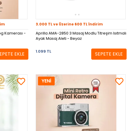
rim
3.000 TL ve Üzerine 600 TL İndirim
log Kamerası -
Aprilla AMA-2850 3 Masaj Modlu Titreşim Isıtmalı
Ayak Masaj Aleti - Beyaz
1.099 TL
EPETE EKLE
SEPETE EKLE
YENİ