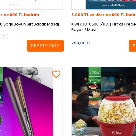
erine 600 TL İndirim
3.000 TL ve Üzerine 600 TL İndi
0 Şarjlı Boyun Sırt Bacak Masaj
Kiwi KTB-6506 6'lı Diş Fırçası Yede
Beyaz / Mavi
(21)
299,00 TL
SEPETE EKLE
S