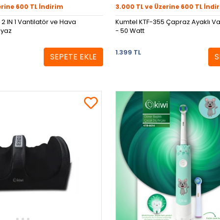
erine 600 TL İndirim
3.000 TL ve Üzerine 600 TL İndi
2 IN 1 Vantilatör ve Hava
Kumtel KTF-355 Çapraz Ayaklı Van
eyaz
- 50 Watt
1.399 TL
SEPETE EKLE
S