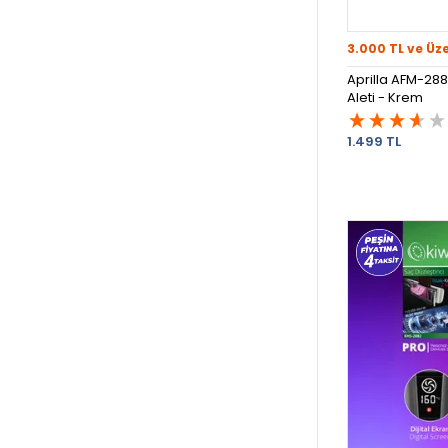
3.000 TL ve Üz
Aprilla AFM-288
Aleti - Krem
1.499 TL