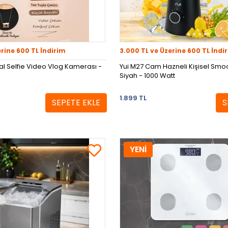
erine 600 TL İndirim
3.000 TL ve Üzerine 600 TL İndi
tal Selfie Video Vlog Kamerası -
Yui M27 Cam Hazneli Kişisel Smoo
Siyah - 1000 Watt
1.899 TL
SEPETE EKLE
S
YENİ