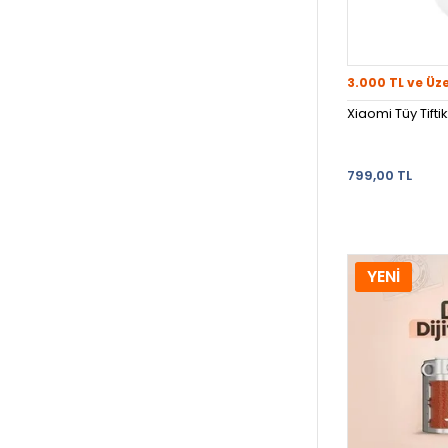
3.000 TL ve Üz
Xiaomi Tüy Tift
799,00 TL
YENİ