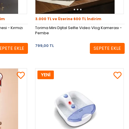
rim
3.000 TL ve Üzerine 600 TL İndirim
esi - Kırmızı
Torima Mini Dijital Selfie Video Vlog Kamerası -
Pembe
799,00 TL
EPETE EKLE
SEPETE EKLE
YENİ