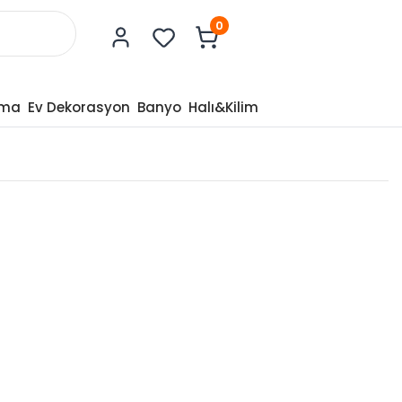
0
tma
Ev Dekorasyon
Banyo
Halı&Kilim