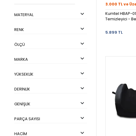
3.000 TL ve Üz
Kumtel HBAP-01 
MATERYAL
Temizleyici - B
RENK
5.899 TL
ÖLÇÜ
MARKA
YÜKSEKLIK
DERINLIK
GENIŞLIK
PARÇA SAYISI
HACIM