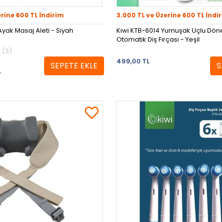
erine 600 TL İndirim
3.000 TL ve Üzerine 600 TL İndi
yak Masaj Aleti - Siyah
Kiwi KTB-6014 Yumuşak Uçlu Döner
Otomatik Diş Fırçası - Yeşil
(3)
499,00 TL
SEPETE EKLE
S
L