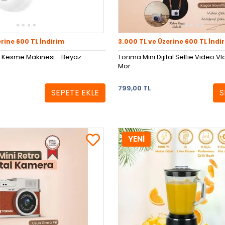
erine 600 TL İndirim
3.000 TL ve Üzerine 600 TL İndi
ik Kesme Makinesi - Beyaz
Torima Mini Dijital Selfie Video V
Mor
799,00 TL
SEPETE EKLE
S
YENİ