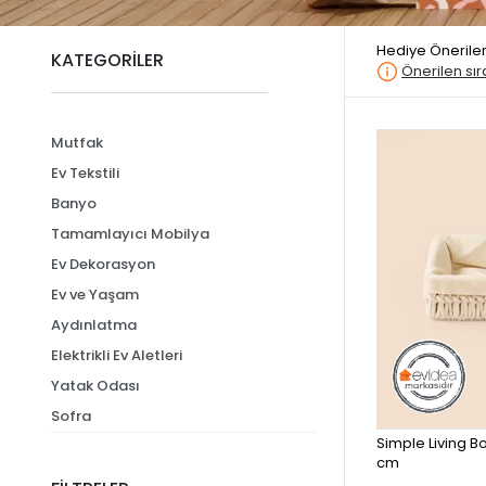
Hediye Öneriler
KATEGORİLER
Önerilen sı
Mutfak
Ev Tekstili
Banyo
Tamamlayıcı Mobilya
Ev Dekorasyon
Ev ve Yaşam
Aydınlatma
Elektrikli Ev Aletleri
Yatak Odası
Sofra
Simple Living Bo
cm