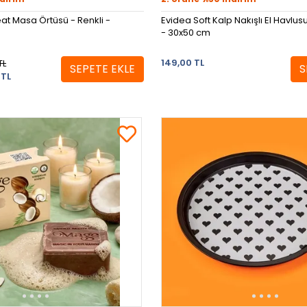
at Masa Örtüsü - Renkli -
Evidea Soft Kalp Nakışlı El Havlusu
- 30x50 cm
149,00 TL
TL
SEPETE EKLE
S
 TL