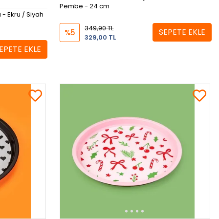
Pembe - 24 cm
 - Ekru / Siyah
349,90 TL
SEPETE EKLE
%5
329,00 TL
EPETE EKLE