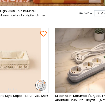
i
için 2539 ürün bulundu
Görüntüle
ralama hakkında bilgilendirme
ho Style Sepet - Ekru - 7x19x28,5
Nilson Akım Korumalı 3'lü Çocuk 
Anahtarlı Grup Priz - Beyaz - 1,5 