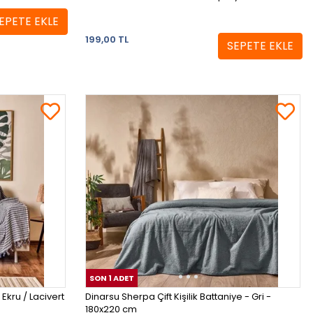
EPETE EKLE
199,00 TL
SEPETE EKLE
SON 1 ADET
Ekru / Lacivert
Dinarsu Sherpa Çift Kişilik Battaniye - Gri -
180x220 cm