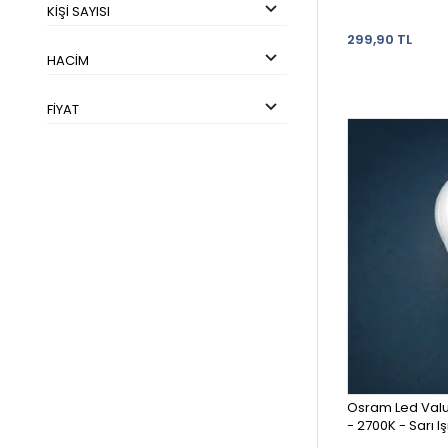
KIŞI SAYISI
299,90 TL
HACIM
FIYAT
Osram Led Val
- 2700K - Sarı Iş