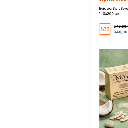
Evidea Soft Swe
140x200 cm
549,90 
%36
349,00