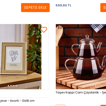
599,90 TL
SEPETE EKLE
S
Taşev Kappi
ve - Asorti - 13x18 cm