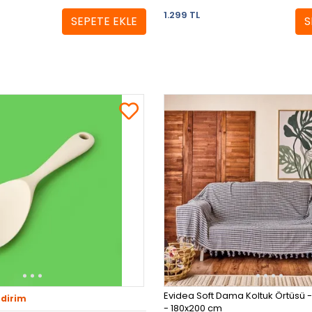
1.299 TL
SEPETE EKLE
S
Evidea Soft Dama Koltuk Örtüsü - 
ndirim
- 180x200 cm