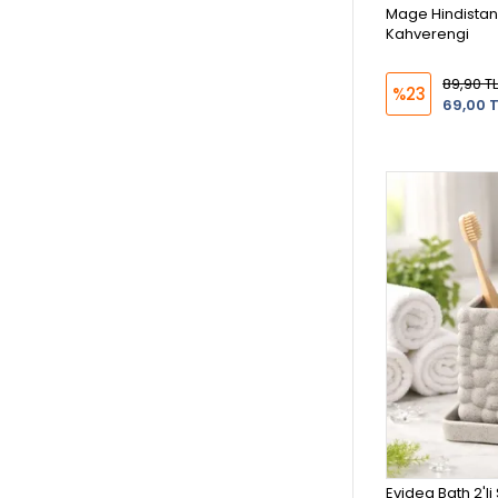
Mage Hindistan
Kahverengi
89,90 TL
%23
69,00 T
Evidea Bath 2'li