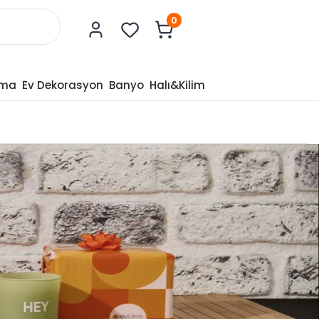
0
tma
Ev Dekorasyon
Banyo
Halı&Kilim