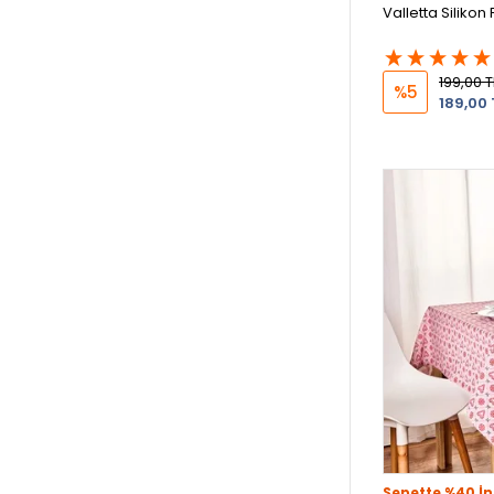
Valletta Silikon 
199,00 T
%5
189,00 
Sepette %40 İn