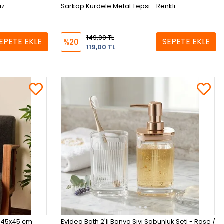
az
Sarkap Kurdele Metal Tepsi - Renkli
149,00 TL
EPETE EKLE
SEPETE EKLE
%20
119,00 TL
 - 45x45 cm
Evidea Bath 2'li Banyo Sıvı Sabunluk Seti - Rose /