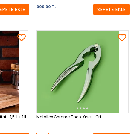
999,90 TL
EPETE EKLE
SEPETE EKLE
 Cam Çaydanlık - Şeffaf - 1,5 lt + 1 lt
Metaltex Chrome Fındık Kırıcı - Gri