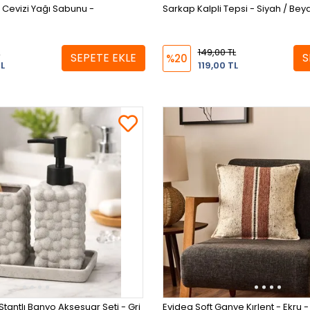
 Cevizi Yağı Sabunu -
Sarkap Kalpli Tepsi - Siyah / Bey
149,00 TL
SEPETE EKLE
S
%20
L
119,00 TL
 Stantlı Banyo Aksesuar Seti - Gri
Evidea Soft Ganye Kırlent - Ekru