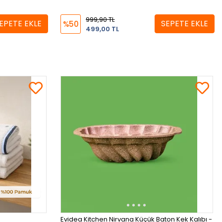
999,90 TL
EPETE EKLE
SEPETE EKLE
%50
499,00 TL
Evidea Kitchen Nirvana Küçük Baton Kek Kalıbı -