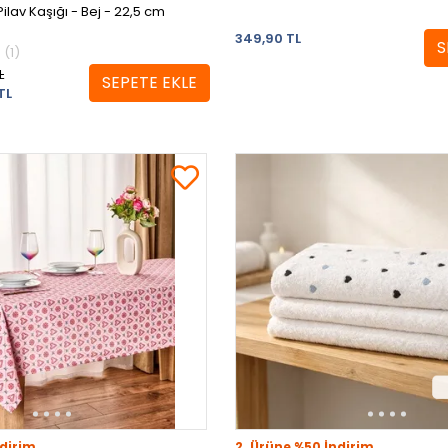
Pilav Kaşığı - Bej - 22,5 cm
349,90 TL
S
(1)
L
SEPETE EKLE
TL
dirim
2. Ürüne %50 İndirim