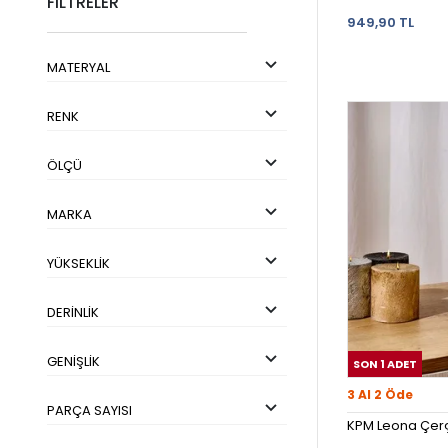
FİLTRELER
949,90 TL
MATERYAL
RENK
ÖLÇÜ
MARKA
YÜKSEKLIK
DERINLIK
GENIŞLIK
SON 1 ADET
3 Al 2 Öde
PARÇA SAYISI
KPM Leona Çerçe