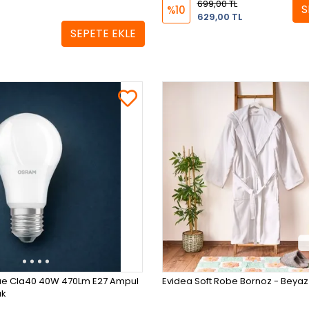
699,00 TL
S
%10
629,00 TL
SEPETE EKLE
ue Cla40 40W 470Lm E27 Ampul
Evidea Soft Robe Bornoz - Beya
ık