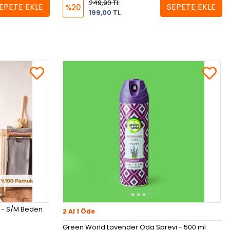
249,90 TL
EPETE EKLE
SEPETE EKLE
%20
199,00 TL
z - S/M Beden
2 Al 1 Öde
Green World Lavender Oda Spreyi - 500 ml